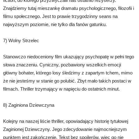
fiction, do którego przyzwyczaili nas ostatnio reżyserzy.
Znajdziemy tutaj mieszankę dramatu psychologicznego, filozofii i
filmu społecznego. Jest to prawie trzygodzinny seans na
najwyższym poziomie, nie tylko dla fanów gatunku.
7) Wolny Strzelec
Stanowczo niedoceniony film ukazujący psychopatę w pełni tego
słowa znaczeniu. Cyniczny, pozbawiony wszelkich emocji
główny bohater, którego losy śledzimy z zapartym tchem, mimo
że nie jesteśmy w stanie go polubić. Zbyt mało takich postaci w
filmach. Thriller trzymający w napięciu do ostatnich minut.
8) Zaginiona Dziewczyna
Kolejny na naszej liście thriller, opowiadający historię tytułowej
Zaginionej Dziewczyny. Jego zdecydowanie najmocniejszym
punktem jest zakończenie. Tekst bez spoilerów, więc go nie