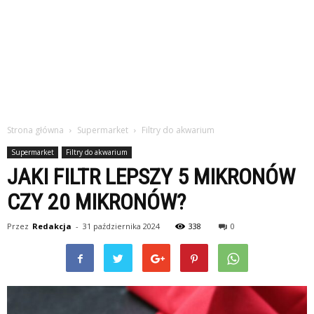
Strona główna
Supermarket
Filtry do akwarium
Supermarket
Filtry do akwarium
JAKI FILTR LEPSZY 5 MIKRONÓW
CZY 20 MIKRONÓW?
Przez
Redakcja
-
31 października 2024
338
0