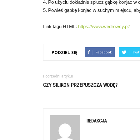
4. Po użyciu dokładnie spłucz gąbkę konjac w c
5. Powieś gąbkę konjac w suchym miejscu, ab
Link tagu HTML:
https://www.wedrowcy.pl/
PODZIEL SIĘ
Facebook
Twit
Poprzedni artykuł
CZY SILIKON PRZEPUSZCZA WODĘ?
REDAKCJA