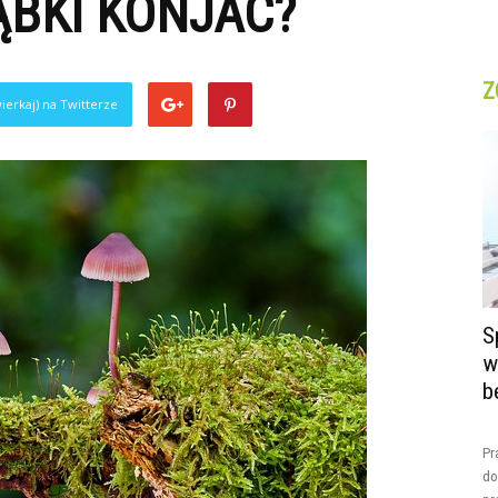
ĄBKI KONJAC?
Z
ierkaj) na Twitterze
S
w
b
Pr
do