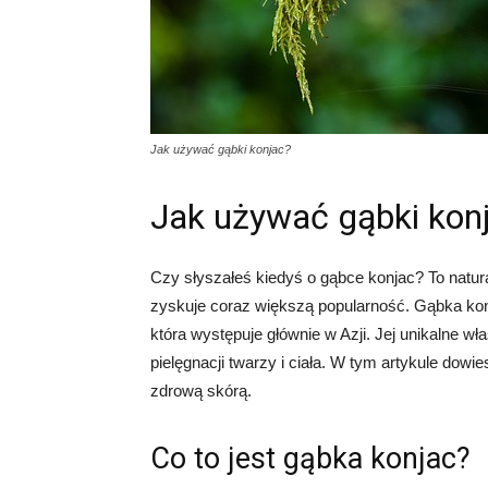
Jak używać gąbki konjac?
Jak używać gąbki kon
Czy słyszałeś kiedyś o gąbce konjac? To natural
zyskuje coraz większą popularność. Gąbka konj
która występuje głównie w Azji. Jej unikalne wł
pielęgnacji twarzy i ciała. W tym artykule dowie
zdrową skórą.
Co to jest gąbka konjac?