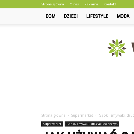
Strona główna
O nas
Reklama
Kontakt
DOM
DZIECI
LIFESTYLE
MODA
Strona główna
Supermarket
Gąbki, zmywaki, druc
Supermarket
Gąbki, zmywaki, druciaki do naczyń