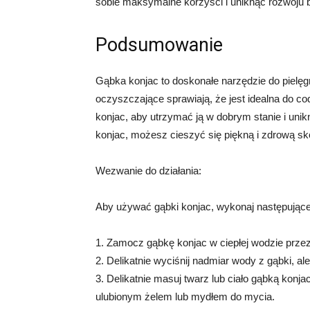
sobie maksymalne korzyści i uniknąć rozwoju ba
Podsumowanie
Gąbka konjac to doskonałe narzędzie do pielęgn
oczyszczające sprawiają, że jest idealna do c
konjac, aby utrzymać ją w dobrym stanie i unik
konjac, możesz cieszyć się piękną i zdrową sk
Wezwanie do działania:
Aby używać gąbki konjac, wykonaj następujące
1. Zamocz gąbkę konjac w ciepłej wodzie przez 
2. Delikatnie wyciśnij nadmiar wody z gąbki, ale 
3. Delikatnie masuj twarz lub ciało gąbką kon
ulubionym żelem lub mydłem do mycia.