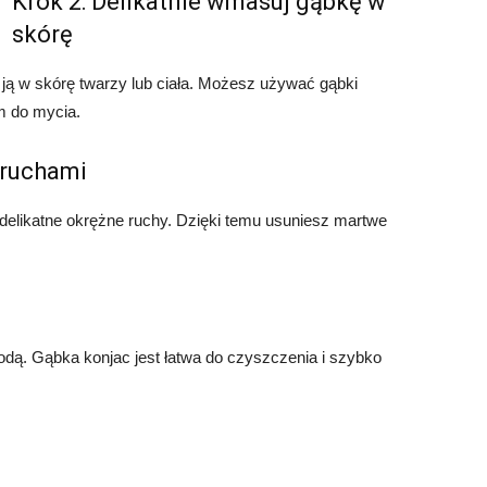
Krok 2: Delikatnie wmasuj gąbkę w
skórę
ją w skórę twarzy lub ciała. Możesz używać gąbki
m do mycia.
 ruchami
elikatne okrężne ruchy. Dzięki temu usuniesz martwe
dą. Gąbka konjac jest łatwa do czyszczenia i szybko