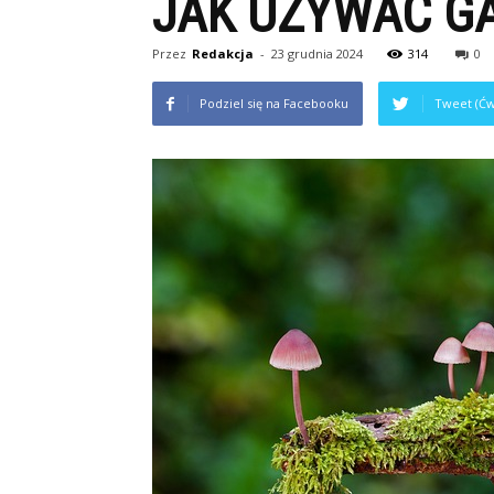
JAK UŻYWAĆ G
Przez
Redakcja
-
23 grudnia 2024
314
0
Podziel się na Facebooku
Tweet (Ćw