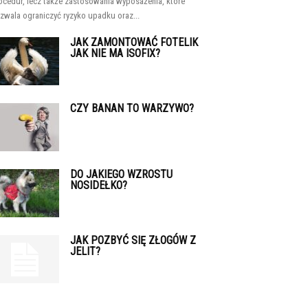
ocedur, lecz także zastosowania wyposażenia, które
zwala ograniczyć ryzyko upadku oraz...
JAK ZAMONTOWAĆ FOTELIK
JAK NIE MA ISOFIX?
CZY BANAN TO WARZYWO?
DO JAKIEGO WZROSTU
NOSIDEŁKO?
JAK POZBYĆ SIĘ ZŁOGÓW Z
JELIT?