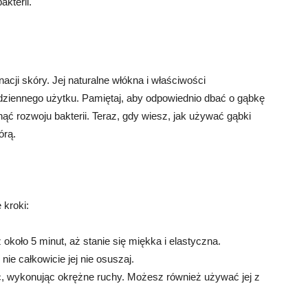
kterii.
acji skóry. Jej naturalne włókna i właściwości
odziennego użytku. Pamiętaj, aby odpowiednio dbać o gąbkę
nąć rozwoju bakterii. Teraz, gdy wiesz, jak używać gąbki
órą.
 kroki:
około 5 minut, aż stanie się miękka i elastyczna.
nie całkowicie jej nie osuszaj.
jac, wykonując okrężne ruchy. Możesz również używać jej z