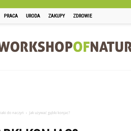
PRACA
URODA
ZAKUPY
ZDROWIE
Workshopofnature.pl
iaki do naczyń
Jak używać gąbki konjac?