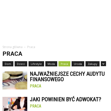
Strona główna
Praca
PRACA
Dom
Dzieci
Lifestyle
Moda
Praca
Uroda
Zakupy
NAJWAŻNIEJSZE CECHY AUDYTU
FINANSOWEGO
PRACA
JAKI POWINIEN BYĆ ADWOKAT?
PRACA