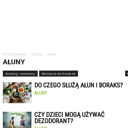
Strona główna
Uroda
Ałuny
AŁUNY
Acetony, removery
Akcesoria do frezarek
Akcesoria do makijażu oka
DO CZEGO SŁUŻĄ AŁUN I BORAKS?
AŁUNY
CZY DZIECI MOGĄ UŻYWAĆ
DEZODORANT?